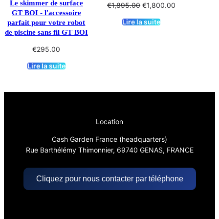
Le skimmer de surface
Le
Le
€
1,895.00
€
1,800.00
GT BOI - l'accessoire
prix
prix
Lire la suite
parfait pour votre robot
initial
actuel
de piscine sans fil GT BOI
était :
est :
€1,895.00.
€1,800.00.
€
295.00
Lire la suite
Location
Cash Garden France (headquarters)
Rue Barthélémy Thimonnier, 69740 GENAS, FRANCE
Cliquez pour nous contacter par téléphone